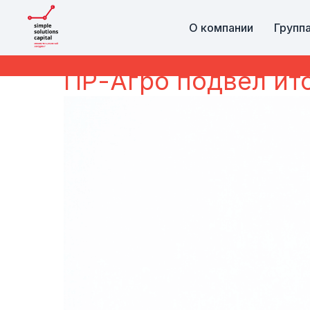
О компании
Групп
ПР-Агро подвёл ито